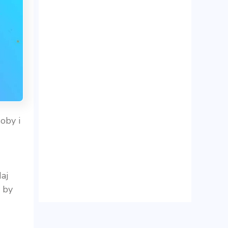
oby i
aj
, by