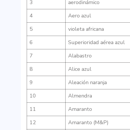
3
aerodinámico
4
Aero azul
5
violeta africana
6
Superioridad aérea azul
7
Alabastro
8
Alice azul
9
Aleación naranja
10
Almendra
11
Amaranto
12
Amaranto (M&P)