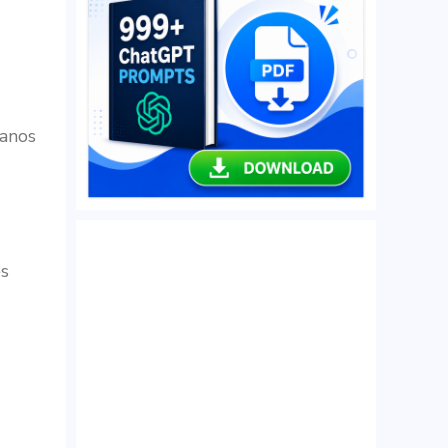
anos
es