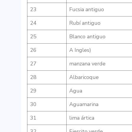
23
Fucsia antiguo
24
Rubí antiguo
25
Blanco antiguo
26
A Ingles)
27
manzana verde
28
Albaricoque
29
Agua
30
Aguamarina
31
lima ártica
32
Ejercito verde