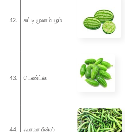
42.
சுட்டி முலாம்பழம்
43.
டெண்ட்லி
44.
ஃபாவா பீன்ஸ்