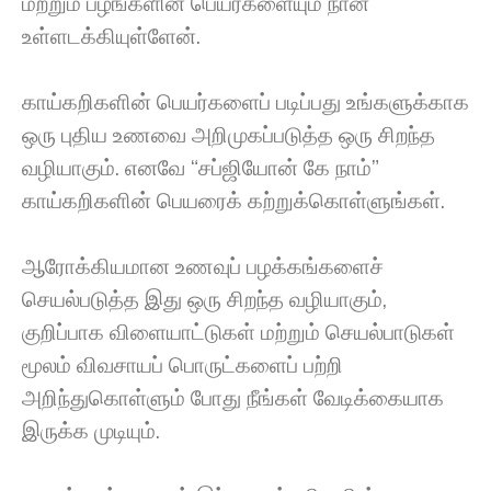
மற்றும் பழங்களின் பெயர்களையும் நான்
உள்ளடக்கியுள்ளேன்.
காய்கறிகளின் பெயர்களைப் படிப்பது உங்களுக்காக
ஒரு புதிய உணவை அறிமுகப்படுத்த ஒரு சிறந்த
வழியாகும். எனவே “சப்ஜியோன் கே நாம்”
காய்கறிகளின் பெயரைக் கற்றுக்கொள்ளுங்கள்.
ஆரோக்கியமான உணவுப் பழக்கங்களைச்
செயல்படுத்த இது ஒரு சிறந்த வழியாகும்,
குறிப்பாக விளையாட்டுகள் மற்றும் செயல்பாடுகள்
மூலம் விவசாயப் பொருட்களைப் பற்றி
அறிந்துகொள்ளும் போது நீங்கள் வேடிக்கையாக
இருக்க முடியும்.