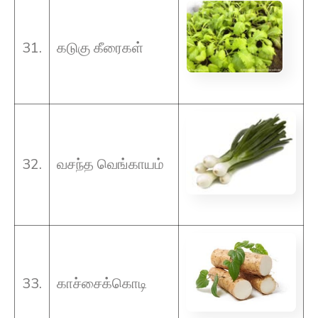
31.
கடுகு கீரைகள்
32.
வசந்த வெங்காயம்
33.
காச்சைக்கொடி