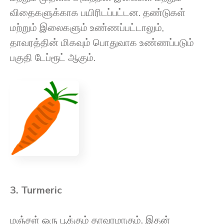
விதைகளுக்காக பயிரிடப்பட்டன. தண்டுகள்
மற்றும் இலைகளும் உண்ணப்பட்டாலும்,
தாவரத்தின் மிகவும் பொதுவாக உண்ணப்படும்
பகுதி டேப்ரூட் ஆகும்.
3. Turmeric
மஞ்சள் ஒரு பூக்கும் தாவரமாகும், இதன்