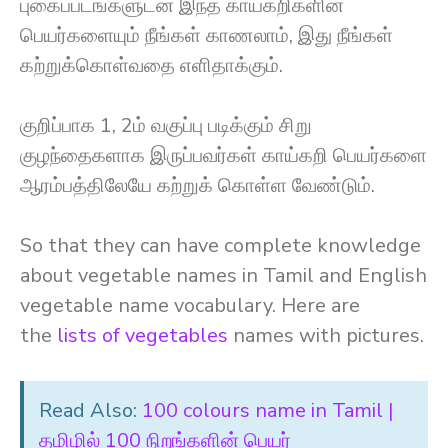
புகைப்படங்களுடன் இந்த காய்கறிகளின்
பெயர்களையும் நீங்கள் காணலாம், இது நீங்கள்
கற்றுக்கொள்வதை எளிதாக்கும்.
குறிப்பாக 1, 2ம் வகுப்பு படிக்கும் சிறு
குழந்தைகளாக இருப்பவர்கள் காய்கறி பெயர்களை
ஆரம்பத்திலேயே கற்றுக் கொள்ள வேண்டும்.
So that they can have complete knowledge
about vegetable names in Tamil and English
vegetable name vocabulary. Here are
the
lists of vegetables
names with pictures.
Read Also:
100 colours name in Tamil |
தமிழில் 100 நிறங்களின் பெயர்