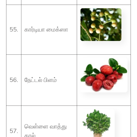
55.
கார்டியா மைக்ஸா
56.
நேட்டல் பிளம்
வெள்ளை வாத்து
57.
கால்