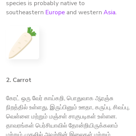
species is probably native to
southeastern
Europe
and western
Asia
.
2. Carrot
கேரட் ஒரு வேர் காய்கறி, பொதுவாக ஆரஞ்சு
நிறத்தில் உள்ளது, இருப்பினும் ஊதா, கருப்பு, சிவப்பு,
வெள்ளை மற்றும் மஞ்சள் சாகுபடிகள் உள்ளன.
தாவரங்கள் பெர்சியாவில் தோன்றியிருக்கலாம்
மற்றும் முதலில் அவற்றின் இலைகள் மற்றும்