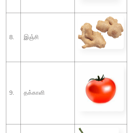
8.
இஞ்சி
9.
தக்காளி