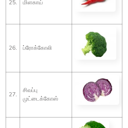
25.
மிளகாய்
26.
ப்ரோக்கோலி
சிவப்பு
27.
முட்டைக்கோஸ்