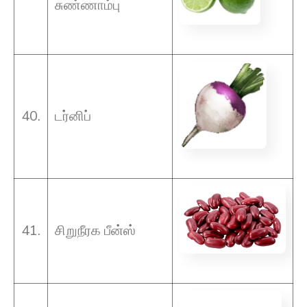
சுண்ணாம்பு
40.
டர்னிப்
41.
சிறுநீரக பீன்ஸ்