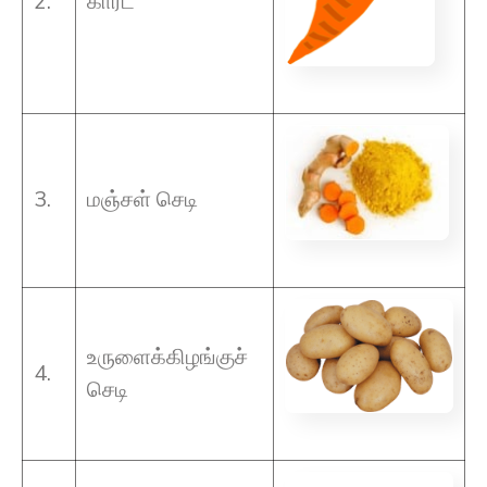
2.
காரட்
3.
மஞ்சள் செடி
உருளைக்கிழங்குச்
4.
செடி