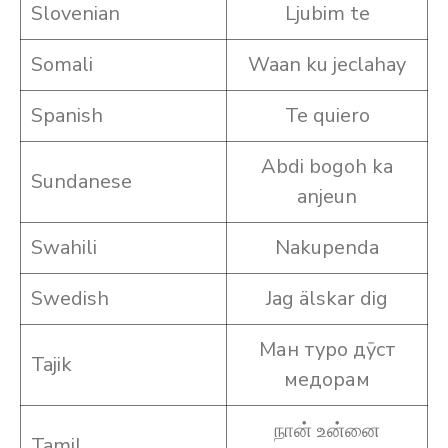
Slovenian
Ljubim te
Somali
Waan ku jeclahay
Spanish
Te quiero
Abdi bogoh ka
Sundanese
anjeun
Swahili
Nakupenda
Swedish
Jag älskar dig
Ман туро дӯст
Tajik
медорам
நான் உன்னை
Tamil