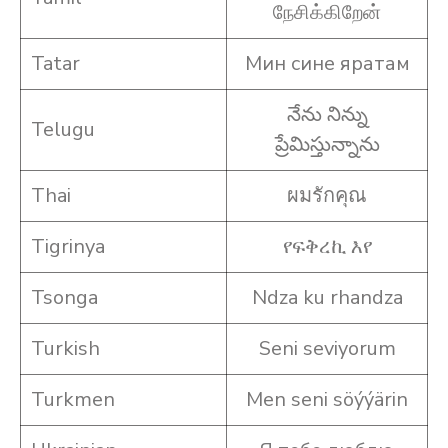
நேசிக்கிறேன்
Tatar
Мин сине яратам
నేను నిన్ను
Telugu
ప్రేమిస్తున్నాను
Thai
ผมรักคุณ
Tigrinya
የፍቅረኪ እየ
Tsonga
Ndza ku rhandza
Turkish
Seni seviyorum
Turkmen
Men seni söýýärin