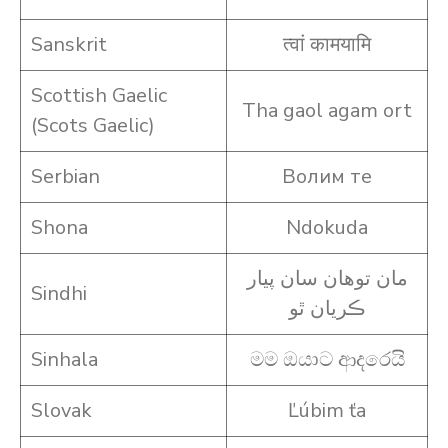
Sanskrit
त्वां कामयामि
Scottish Gaelic
Tha gaol agam ort
(Scots Gaelic)
Serbian
Волим те
Shona
Ndokuda
مان توهان سان پيار
Sindhi
ڪريان ٿو
Sinhala
මම ඔයාට ආදරෙයි
Slovak
Ľúbim ťa