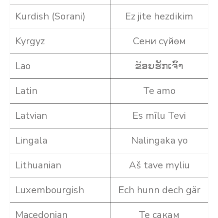
Kurdish (Sorani)
Ez jite hezdikim
Kyrgyz
Сени сүйөм
Lao
ຂ້ອຍ​ຮັກ​ເຈົ້າ
Latin
Te amo
Latvian
Es mīlu Tevi
Lingala
Nalingaka yo
Lithuanian
Aš tave myliu
Luxembourgish
Ech hunn dech gär
Macedonian
Те сакам