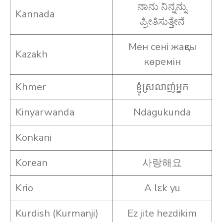
ನಾನು ನಿನ್ನನ್ನು
Kannada
ಪ್ರೀತಿಸುತ್ತೇನೆ
Мен сені жақсы
Kazakh
көремін
Khmer
ខ្ញុំ​ស្រលាញ់​អ្នក
Kinyarwanda
Ndagukunda
Konkani
Korean
사랑해요
Krio
A lɛk yu
Kurdish (Kurmanji)
Ez jite hezdikim