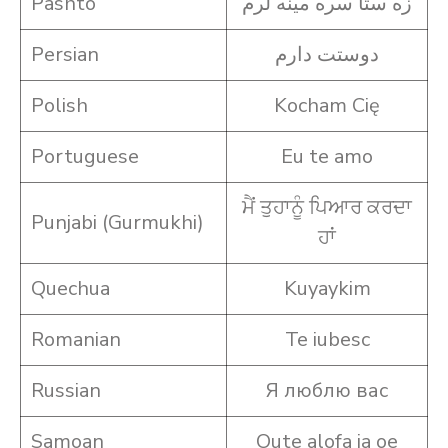
Pashto
زه ستا سره مینه لرم
Persian
دوستت دارم
Polish
Kocham Cię
Portuguese
Eu te amo
ਮੈਂ ਤੁਹਾਨੂੰ ਪਿਆਰ ਕਰਦਾ
Punjabi (Gurmukhi)
ਹਾਂ
Quechua
Kuyaykim
Romanian
Te iubesc
Russian
Я люблю вас
Samoan
Oute alofa ia oe