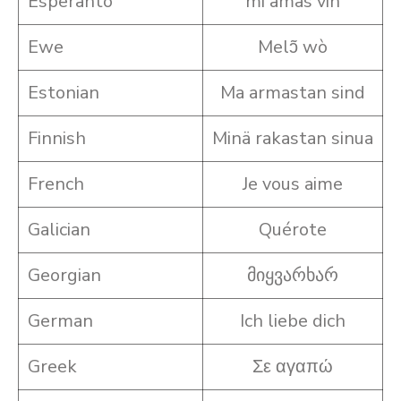
Esperanto
mi amas vin
Ewe
Melɔ̃ wò
Estonian
Ma armastan sind
Finnish
Minä rakastan sinua
French
Je vous aime
Galician
Quérote
Georgian
მიყვარხარ
German
Ich liebe dich
Greek
Σε αγαπώ