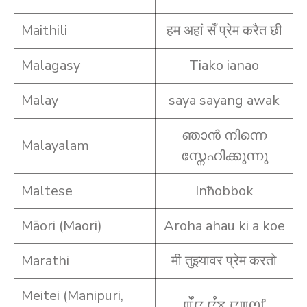
Maithili
हम अहां सँ प्रेम करैत छी
Malagasy
Tiako ianao
Malay
saya sayang awak
ഞാൻ നിന്നെ
Malayalam
സ്നേഹിക്കുന്നു
Maltese
Inħobbok
Māori (Maori)
Aroha ahau ki a koe
Marathi
मी तुझ्यावर प्रेम करतो
Meitei (Manipuri,
ꯑꯩꯅ ꯅꯪꯕꯨ ꯅꯨꯡꯁꯤ