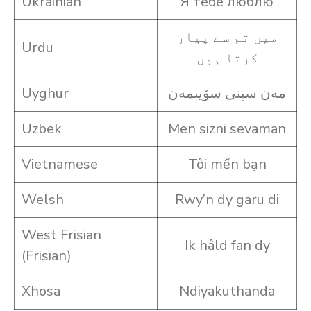
Ukrainian
Я тебе люблю
میں تم سے پیار
Urdu
کرتا ہوں
Uyghur
مەن سېنى سۆيىمەن
Uzbek
Men sizni sevaman
Vietnamese
Tôi mến bạn
Welsh
Rwy’n dy garu di
West Frisian
Ik hâld fan dy
(Frisian)
Xhosa
Ndiyakuthanda