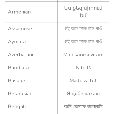
Ես քեզ սիրում
Armenian
եմ
Assamese
মই আপোনাক ভাল পাওঁ
Aymara
মই আপোনাক ভাল পাওঁ
Azerbaijani
Mən səni sevirəm
Bambara
N b’i fɛ
Basque
Maite zaitut
Belarusian
Я цябе кахаю
Bengali
আমি তোমাকে ভালোবাসি