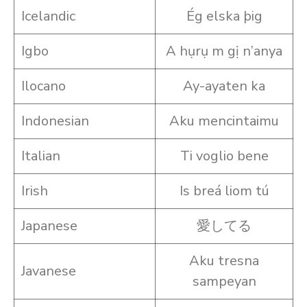
Icelandic
Ég elska þig
Igbo
A hụrụ m gị n’anya
Ilocano
Ay-ayaten ka
Indonesian
Aku mencintaimu
Italian
Ti voglio bene
Irish
Is breá liom tú
Japanese
愛してる
Aku tresna
Javanese
sampeyan