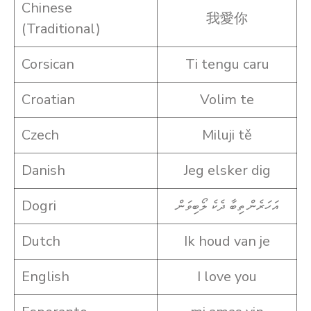
Chinese
我愛你
(Traditional)
Corsican
Ti tengu caru
Croatian
Volim te
Czech
Miluji tě
Danish
Jeg elsker dig
Dogri
އަހަރެން ތިބާ ދެކެ ލޯބިވަން
Dutch
Ik houd van je
English
I love you